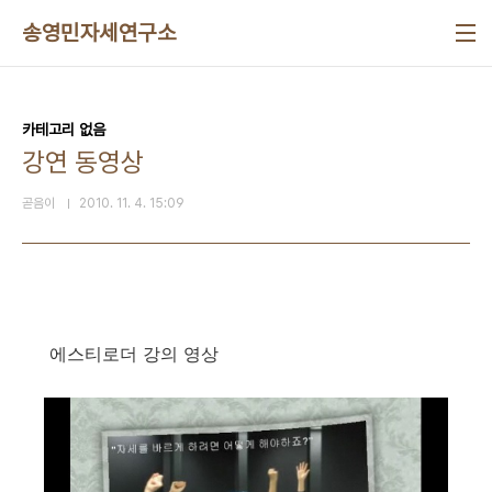
본문 바로가기
송영민자세연구소
카테고리 없음
강연 동영상
곧음이
2010. 11. 4. 15:09
에스티로더 강의 영상