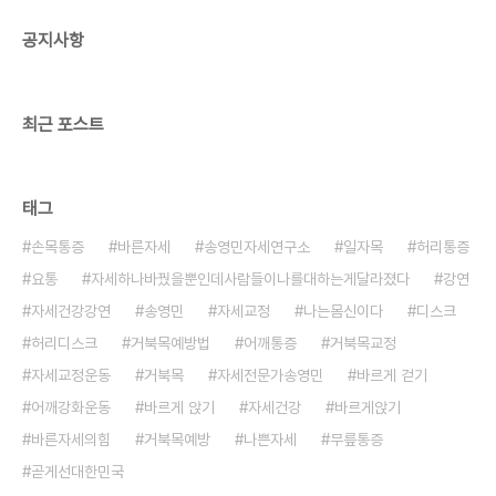
공지사항
최근 포스트
태그
손목통증
바른자세
송영민자세연구소
일자목
허리통증
요통
자세하나바꿨을뿐인데사람들이나를대하는게달라졌다
강연
자세건강강연
송영민
자세교정
나는몸신이다
디스크
허리디스크
거북목예방법
어깨통증
거북목교정
자세교정운동
거북목
자세전문가송영민
바르게 걷기
어깨강화운동
바르게 앉기
자세건강
바르게앉기
바른자세의힘
거북목예방
나쁜자세
무릎통증
곧게선대한민국