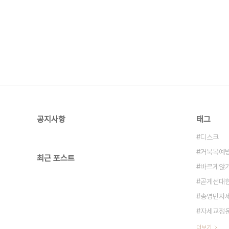
공지사항
태그
디스크
거북목예
최근 포스트
바르게앉
곧게선대
송영민자
자세교정
더보기