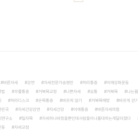
바른자세
강연
자세전문가송영민
허리통증
어깨강화운동
방법
무릎통증
거북목교정
나쁜자세
요통
거북목
나는몸
기
허리디스크
손목통증
바르게 앉기
거북목예방
바르게 걷
한민국
자세건강강연
자세건강
어깨통증
바른자세의힘
세연구소
일자목
자세하나바꿨을뿐인데사람들이나를대하는게달라졌다
운동
자세교정