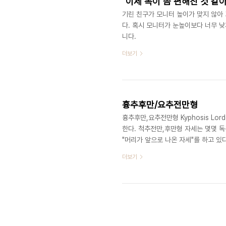
"이제 목이 좀 편해진 것 같
기린 친구가 모니터 높이가 맞지 않아 
다. 혹시 모니터가 눈높이보다 너무 낮
니다.
더보기
흉추후만/요추전만형
흉추후만,요추전만형 Kyphosis Lor
한다. 척추전만,후만형 자세는 몇몇 독
"머리가 앞으로 나온 자세"를 하고 있
성하고 있다. 골반 역시 앞으로 기울어져 있
더보기
Neck has an increased curv
falling forward and down(어깨
슴과 ..