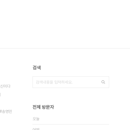
검색
신이다
기
전체 방문자
송영민
오늘
어제