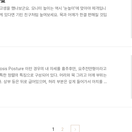
아요"
고생을 했나보군요. 모니터 높이는 역시 '눈높이'에 맞아야 제격입니
게 있다면 기린 친구처럼 높여보세요. 목과 어깨가 한결 편해질 것입
dosis Posture 이런 경우의 내 자세를 흉추후만, 요추전만형이라고
특한 정렬의 특징으로 구성되어 있다. 머리와 목 그리고 어깨 부위는
다. 상부 등은 뒤로 굽어있으며, 허리 부분은 깊게 들어가서 아치를 형
다. Head is too far forward(머리가 앞으로 나와있다)
e(상부 목은 젖혀져 있고, 하부 목은 굴곡되어 있다) Shoulders are
는 앞쪽 아래쪽으로 굽어있다) Chest and Rib Cage collapsing(가
1
2