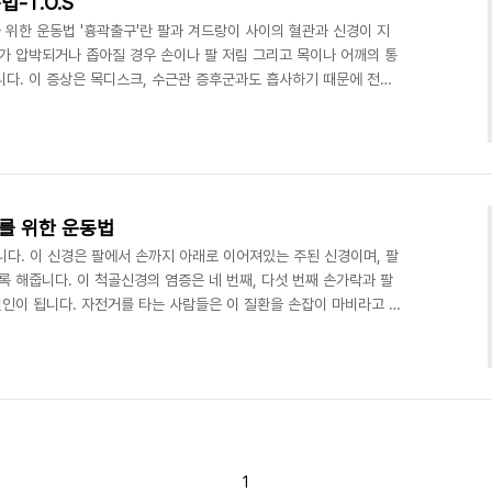
-T.O.S
 위한 운동법 '흉곽출구'란 팔과 겨드랑이 사이의 혈관과 신경이 지
가 압박되거나 좁아질 경우 손이나 팔 저림 그리고 목이나 어깨의 통
니다. 이 증상은 목디스크, 수근관 증후군과도 흡사하기 때문에 전문
보다 중요합니다. 곧게 선 대한민국을 통해 흉곽출구 증후군과 운동법
행할 수 없는 분들은 http://get.adobe.com/kr/reader/
 다운받으시길 바랍니다. 웹진을 신청하려면 위 그림을 클릭해주세요
를 위한 운동법
다. 이 신경은 팔에서 손까지 아래로 이어져있는 주된 신경이며, 팔
록 해줍니다. 이 척골신경의 염증은 네 번째, 다섯 번째 손가락과 팔
원인이 됩니다. 자전거를 타는 사람들은 이 질환을 손잡이 마비라고 부
가하고 있습니다. 자전거를 타기 전에 손목을 다치지 않게 이 운동을
안의 글씨를 클릭하시면 파일을 다운받으실 수 있습니다. ※자료를 실행
be.com/kr/reader/ 에 접속하셔서 adobe reader를 다운받으시길
리즈는 여러분들의 요청으..
1