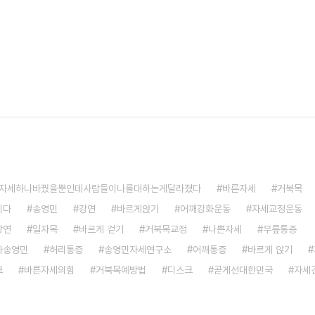
자세하나바꿨을뿐인데사람들이나를대하는게달라졌다
바른자세
거북목
이다
송영민
강연
바르게앉기
어깨강화운동
자세교정운동
강연
일자목
바르게 걷기
거북목교정
나쁜자세
무릎통증
가송영민
허리통증
송영민자세연구소
어깨통증
바르게 앉기
크
바른자세의힘
거북목예방법
디스크
곧게선대한민국
자세