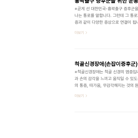
흉곽출구 증후군을 위한 운동법
※곧게 선 대한민국-흉곽출구 증후군을
나는 통로를 말합니다. 그런데 그 통로
증과 같이 다양한 증상으로 연결이 됩
의에게 정확한 진단을 받는 것이 무엇
더보기
에 대해서 익혀보시기 바랍니다. ※자료를 실
에 접속하셔서 adobe reader를
척골신경장애(손잡이증후군)
※척골신경장애는 척골 신경의 염증입니
과 손의 감각을 느끼고 움직일 수 있도
의 통증, 따가움, 무감각해지는 것의 
릅니다. 최근 자전거 라이딩 인구가 증
더보기
보고 손목 운동을 해주세요. ※박스 
할 수 없는 분들은 http://get.ado
바랍니다. 곧게 선 대한민국 운동법 시