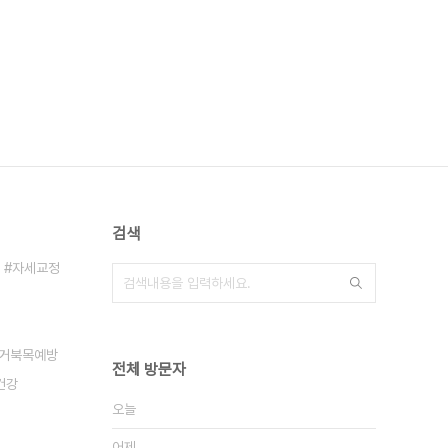
검색
자세교정
거북목예방
전체 방문자
건강
오늘
어제