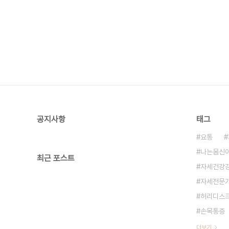
공지사항
태그
요통
나는몸신
최근 포스트
자세건강
자세전문
허리디스
손목통증
더보기