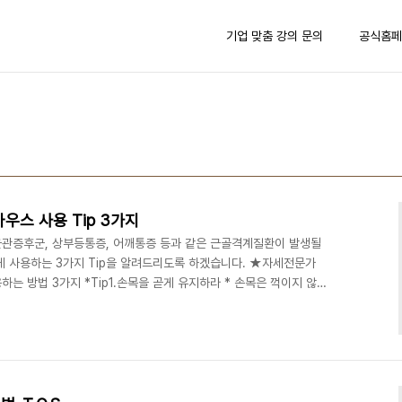
기업 맞춤 강의 문의
공식홈페
우스 사용 Tip 3가지
관증후군, 상부등통증, 어깨통증 등과 같은 근골격계질환이 발생될
게 사용하는 3가지 Tip을 알려드리도록 하겠습니다. ★자세전문가
는 방법 3가지 *Tip1.손목을 곧게 유지하라 * 손목은 꺽이지 않게
 손목에는 수많은 건(근육과 뼈를 연결해주는 피아노줄 같이 생긴 질
을 꺽어서 사용하면 이것들이 지나가는 통로에 염증이 생겨 수근관증후
로 최대한 손목이 일자가 되도록 유지하여 주세요. [수근관증후군관
가깝게 * 마우스를 내 몸과 너무 멀어진 상태에서 사용하게..