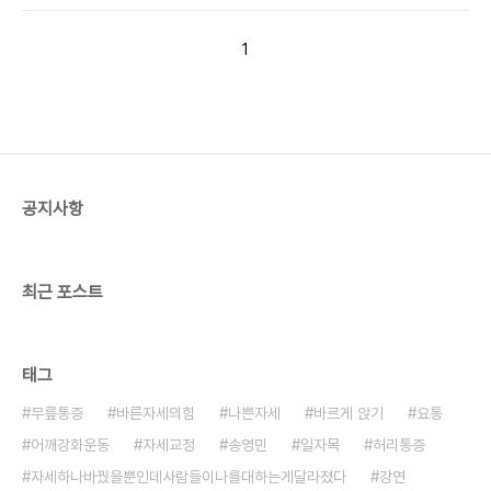
맞을지도 모릅니다. 모든 뼈가 네모난 상자처럼 생겼
다면 이렇게 수직으로 쌓는 행위가 어렵게 느껴지진
1
..
공지사항
최근 포스트
태그
무릎통증
바른자세의힘
나쁜자세
바르게 앉기
요통
어깨강화운동
자세교정
송영민
일자목
허리통증
자세하나바꿨을뿐인데사람들이나를대하는게달라졌다
강연