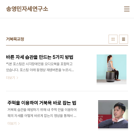
본문 바로가기
송영민자세연구소
거북목교정
바른 자세 습관을 만드는 5가지 방법
*\본 포스팅은 시각장애인용 오디오북을 포함하고
있습니다. 포스팅 아래 동영상 재생버튼을 누르시면
청취가 가능합니다. 왜 바른 자세는 힘든가?** 저를
더보기
비롯한 많은 전문가들이 TV에 나와 자세를 바르게
하라는 이야기를 많이 합니다. 몸을 세우고 무릎을 가
지런히 하라고 합니다. 그러면 누구나 그 자세가 불편
하다고 느낍니다. 내 자세가 워낙 나빠서 불편한가보
주먹을 이용하여 거북목 바로 잡는 법
다 하고 곱씹어 생각해보지만 할 때마다 불편하고 어
거북목 습관을 예방하기 위해 내 주먹 만을 이용하여
색합니다. 그리고 이내 곧 나쁜 자세로 돌아옵니다.
목의 자세를 어떻게 바르게 잡는지 영상을 통해서 확
실제로 바른 자세는 불편합니다. 사람은 동물과 다르
인해보세요. 자세교육No1.송영민자세연구소 자세교
더보기
게 두발로 서서 여러 개의 척추관절과 두개골을 수직
육, 특강, 워크샵, 웰니스 서비스
으로 세워야 합니다. 엄밀히 말해 쌓는다는 표현이 더
www.iposture.co.kr