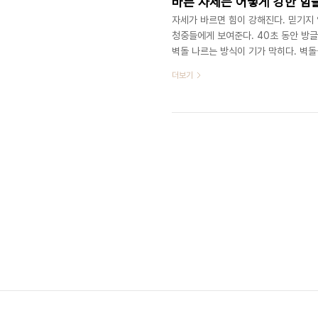
바른 자세는 어떻게 강한 힘
자세가 바르면 힘이 강해진다. 믿기지 
청중들에게 보여준다. 40초 동안 방
벽돌 나르는 방식이 기가 막히다. 벽돌
개가 아니다 무려 22개의 벽돌을 머리
더보기
돌이 너무 높아 손이 벽돌의 맨 위에 
고야 만다. 그리고 널빤지 하나를 다리
https://youtu.be/_8HyTyTb