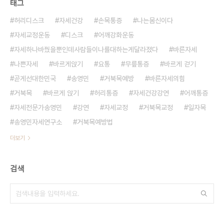
태그
허리디스크
자세건강
손목통증
나는몸신이다
자세교정운동
디스크
어깨강화운동
자세하나바꿨을뿐인데사람들이나를대하는게달라졌다
바른자세
나쁜자세
바르게앉기
요통
무릎통증
바르게 걷기
곧게선대한민국
송영민
거북목예방
바른자세의힘
거북목
바르게 앉기
허리통증
자세건강강연
어깨통증
자세전문가송영민
강연
자세교정
거북목교정
일자목
송영민자세연구소
거북목예방법
더보기
검색