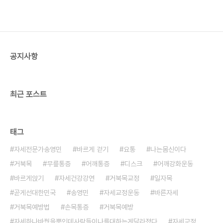
공지사항
최근 포스트
태그
자세전문가송영민
바르게 걷기
요통
나는몸신이다
거북목
무릎통증
어깨통증
디스크
어깨강화운동
바르게앉기
자세건강강연
거북목교정
일자목
곧게선대한민국
송영민
자세교정운동
바른자세
거북목예방법
손목통증
거북목예방
자세하나바꿨을뿐인데사람들이나를대하는게달라졌다
자세교정