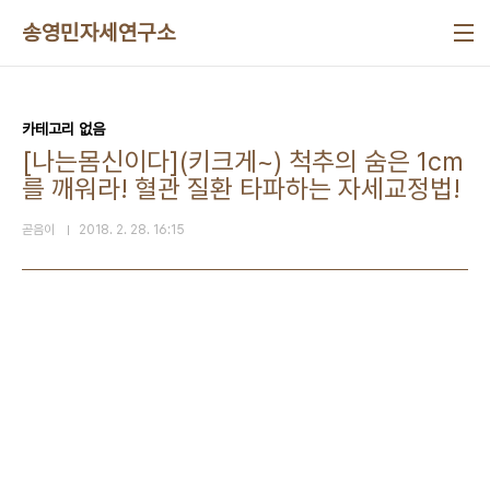
본문 바로가기
송영민자세연구소
카테고리 없음
[나는몸신이다](키크게~) 척추의 숨은 1cm
를 깨워라! 혈관 질환 타파하는 자세교정법!
곧음이
2018. 2. 28. 16:15