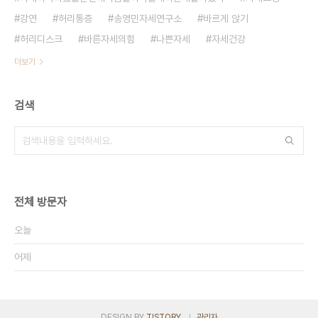
강연
허리통증
송영민자세연구소
바르게 앉기
허리디스크
바른자세의힘
나쁜자세
자세건강
더보기
검색
전체 방문자
오늘
어제
DESIGN BY
TISTORY
관리자