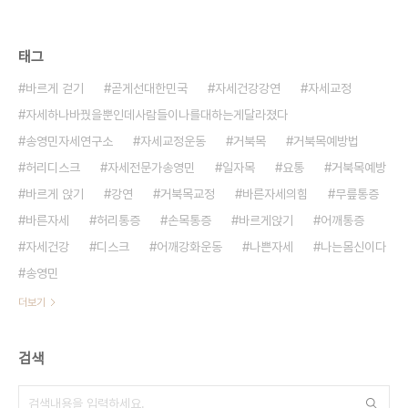
태그
바르게 걷기
곧게선대한민국
자세건강강연
자세교정
자세하나바꿨을뿐인데사람들이나를대하는게달라졌다
송영민자세연구소
자세교정운동
거북목
거북목예방법
허리디스크
자세전문가송영민
일자목
요통
거북목예방
바르게 앉기
강연
거북목교정
바른자세의힘
무릎통증
바른자세
허리통증
손목통증
바르게앉기
어깨통증
자세건강
디스크
어깨강화운동
나쁜자세
나는몸신이다
송영민
더보기
검색