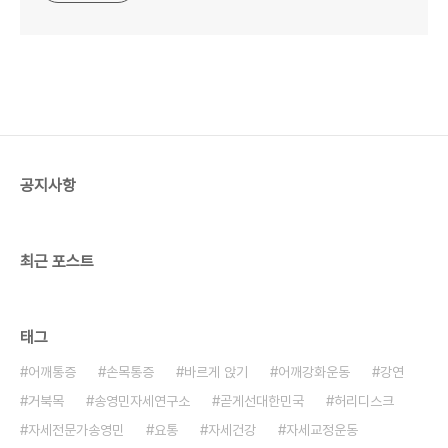
공지사항
최근 포스트
태그
어깨통증
손목통증
바르게 앉기
어깨강화운동
강연
거북목
송영민자세연구소
곧게선대한민국
허리디스크
자세전문가송영민
요통
자세건강
자세교정운동