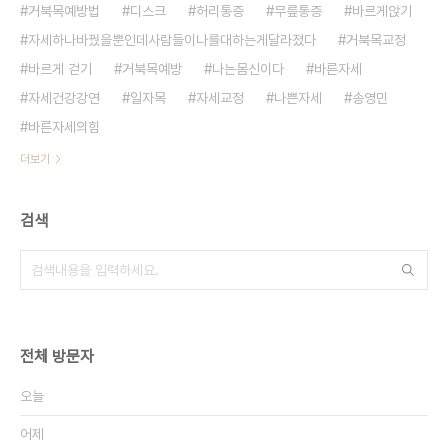
거북목예방법
디스크
허리통증
무릎통증
바르게앉기
자세하나바꿨을뿐인데사람들이나를대하는게달라졌다
거북목교정
바르게 걷기
거북목예방
나는몸신이다
바른자세
자세건강강연
일자목
자세교정
나쁜자세
송영민
바른자세의힘
더보기
검색
전체 방문자
오늘
어제