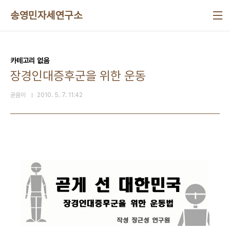
본문 바로가기
송영민자세연구소
카테고리 없음
장경인대증후군을 위한 운동
곧음이
2010. 5. 7. 11:42