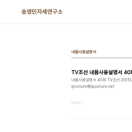
본문 바로가기
송영민자세연구소
내몸사용설명서
TV조선 내몸사용설명서 40
내몸사용설명서 40회 TV조선 20150
iposture@iposture.net
더보기