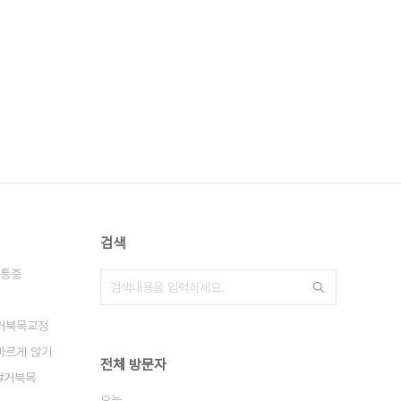
검색
통증
거북목교정
바르게 앉기
전체 방문자
거북목
오늘