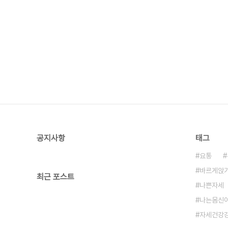
공지사항
태그
요통
바르게앉
최근 포스트
나쁜자세
나는몸신
자세건강