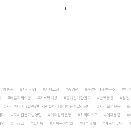
1
무릎통증
자세건강
자세교정
송영민
송영민자세연구소
허리
기
바른자세의힘
거북목예방
곧게선대한민국
손목통증
강연
자세하나바꿨을뿐인데사람들이나를대하는게달라졌다
자세교정운동
이다
자세전문가송영민
어깨강화운동
허리디스크
어깨통증
강연
디스크
일자목
거북목예방법
바른자세
바르게 걷기