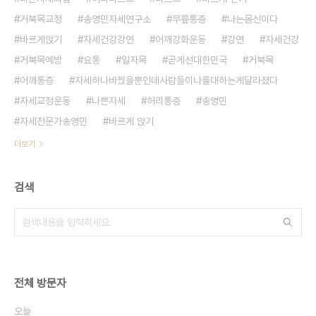
거북목교정
송영민자세연구소
무릎통증
나는몸신이다
바르게앉기
자세건강강연
어깨강화운동
강연
자세건강
거북목예방
요통
일자목
곧게선대한민국
거북목
어깨통증
자세하나바꿨을뿐인데사람들이나를대하는게달라졌다
자세교정운동
나쁜자세
허리통증
송영민
자세전문가송영민
바르게 앉기
더보기
검색
전체 방문자
오늘