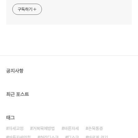
구독하기
공지사항
최근 포스트
태그
자세교정
거북목예방법
바른자세
손목통증
바른자세의힘
허리디스크
디스크
바르게 걷기