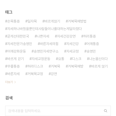
태그
손목통증
일자목
바르게앉기
거북목예방법
자세하나바꿨을뿐인데사람들이나를대하는게달라졌다
곧게선대한민국
나쁜자세
자세건강강연
허리통증
자세전문가송영민
바른자세의힘
자세건강
어깨통증
어깨강화운동
송영민자세연구소
자세교정
송영민
바르게 걷기
자세교정운동
요통
디스크
나는몸신이다
무릎통증
허리디스크
거북목
거북목예방
바르게 앉기
바른자세
거북목교정
강연
더보기
검색