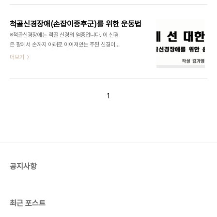
근관증후군관련 포스팅] *Tip2.팔꿈치는 몸통과 가
목디스크, 수근관 증후군과도 흡사하기 때문에 전문
깝게 * 마우스를 내 몸과 너무 멀어진 상태에서 사용
의에게 정확한 진단을 받는 것이 무엇보다 중요합니
하게..
척골신경장애(손잡이증후군)를 위한 운동법
다. 곧게 선 대한민국을 통해 흉곽출구 증후군과 운동
※척골신경장애는 척골 신경의 염증입니다. 이 신경
법에 대해서 익혀보시기 바랍니다. ※자료를 실행할
은 팔에서 손까지 아래로 이어져있는 주된 신경이며,
수 없는 분들은
팔과 손의 감각을 느끼고 움직일 수 있도록 해줍니다.
더보기
http://get.adobe.com/kr/reader/ 에 접속하셔
이 척골신경의 염증은 네 번째, 다섯 번째 손가락과
서 adobe reader를 다운받으시길 바랍니다. 웹진
팔의 통증, 따가움, 무감각해지는 것의 원인이 됩니
을 신청하려면 위 그림을 클릭해주세요
다. 자전거를 타는 사람들은 이 질환을 손잡이 마비라
고 부릅니다. 최근 자전거 라이딩 인구가 증가하고 있
1
습니다. 자전거를 타기 전에 손목을 다치지 않게 이
운동을 보고 손목 운동을 해주세요. ※박스 안의 글씨
를 클릭하시면 파일을 다운받으실 수 있습니다. ※자
료를 실행할 수 없는 분들은
http://get.adobe.com/kr/reader/ 에 접속하셔
서 adobe reader를 다운받으시길 바랍니다. 곧게
선 대한민국 운동법 시리즈는 여러분들의 요청으..
공지사항
최근 포스트