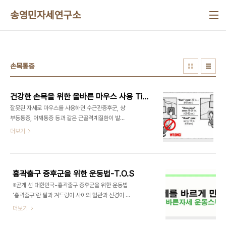
본문 바로가기
송영민자세연구소
손목통증
건강한 손목을 위한 올바른 마우스 사용 Tip 3가지
잘못된 자세로 마우스를 사용하면 수근관증후군, 상
부등통증, 어깨통증 등과 같은 근골격계질환이 발생
될 수 있습니다. 지금부터 마우스를 바르게 사용하는
더보기
3가지 Tip을 알려드리도록 하겠습니다. ★자세전문
가 송영민이 제안하는 마우스 바르게 사용하는 방법
3가지 *Tip1.손목을 곧게 유지하라 * 손목은 꺽이지
않게 최대한 곧게 유지하려고 노력하십시오. 손목에
흉곽출구 증후군을 위한 운동법-T.O.S
는 수많은 건(근육과 뼈를 연결해주는 피아노줄 같이
※곧게 선 대한민국-흉곽출구 증후군을 위한 운동법
생긴 질긴 조직)과 신경들이 지납니다. 손목을 꺽어
'흉곽출구'란 팔과 겨드랑이 사이의 혈관과 신경이 지
서 사용하면 이것들이 지나가는 통로에 염증이 생겨
나는 통로를 말합니다. 그런데 그 통로가 압박되거나
더보기
수근관증후군에 걸릴 위험이 높아집니다. 그러므로
좁아질 경우 손이나 팔 저림 그리고 목이나 어깨의 통
최대한 손목이 일자가 되도록 유지하여 주세요. [수
증과 같이 다양한 증상으로 연결이 됩니다. 이 증상은