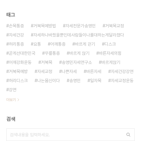
태그
손목통증
거북목예방법
자세전문가송영민
거북목교정
자세건강
자세하나바꿨을뿐인데사람들이나를대하는게달라졌다
허리통증
요통
어깨통증
바르게 걷기
디스크
곧게선대한민국
무릎통증
바르게 앉기
바른자세의힘
어깨강화운동
거북목
송영민자세연구소
바르게앉기
거북목예방
자세교정
나쁜자세
바른자세
자세건강강연
허리디스크
나는몸신이다
송영민
일자목
자세교정운동
강연
더보기
검색