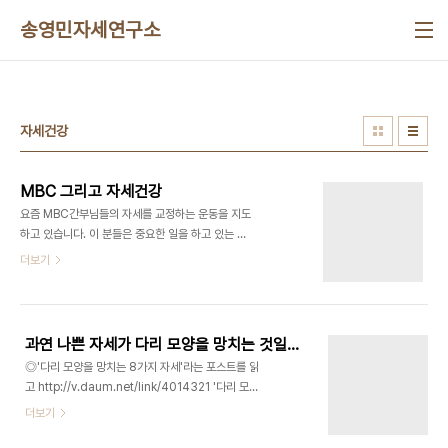
본문 바로가기
송영민자세연구소
자세건강
MBC 그리고 자세건강
요즘 MBC간부님들의 자세를 교정하는 운동을 지도
하고 있습니다. 이 분들은 중요한 일을 하고 있는 만
큼 일에 열정적이시며, 그만큼 내 몸을 돌볼 시간이
더보기
없어서 자세건강이 나빠지신 분들이 대부분이시죠.
뉴스를 기획하시느라 등이 뻐근하셔도 일을 놓을 수
가 없었고, 취재를 하시느라 목이 아파도 일을 놓지
못하셨던 분들이 많습니다. 이 분들을 운동지도 해드
과연 나쁜 자세가 다리 모양을 망치는 것일까?
리면서, 일과 삶의 균형에 대해서 생각해봅니다. 일이
◎'다리 모양을 망치는 8가지 자세'라는 포스트를 읽
중요한 만큼 내 몸은 뒷전이 될 수 밖에 없지만, 또 한
고 http://v.daum.net/link/4014321 '다리 모양
편으로 생각하면 내가 건강하고 행복한 삶을 살기 위
을 망치는 8가지 자세'라는 포스트를 읽고 몇가지 빠
더보기
해 일을 하는 것이지 않을까 하고 말이죠. 자세 건강
진 내용이 있어서 글을 올려봅니다 일단 제 의문은 과
이 인체 시스템의 밸런스를 찾아가는 것임을 생각한
연 저 자세들을 함으로 인해서 다리의 자세나 정렬을