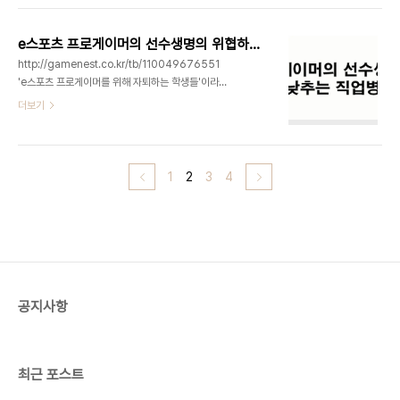
다면 자세건강의 이면에는 일과 삶의 밸런스부터 찾
망가뜨리느냐에 있습니다. 정말 '나쁜 자세를 취하는
아가는 것이 중요한 것 같습니다. 일과 삶의 균형이 ..
순간 문제가 발생한다'고 가정하여 나쁜 자세를 하지
e스포츠 프로게이머의 선수생명의 위협하는 직업병!!!
말자고 말한다면, 아마 우리는 로봇처럼 바른 자세만
http://gamenest.co.kr/tb/110049676551
취하면서 살아야 할 것입니다. ◎하체의 정렬은 크게
'e스포츠 프로게이머를 위해 자퇴하는 학생들'이라
3가지로 나뉩니다 하체의 정렬은 크게 발의 정렬, 무
는 포스트를 보고 몇가지 추가적인 견해가 있어 글을
더보기
릎의 정렬, 고관절의 정렬로 나뉩니다. 정렬은 말 그
써봅니다. 1.프로게이머의 또다른 위협, 자세건강문
대로 우리 몸의 배열상태를 의미하고 실제적으로는
제!!! 프로게이머의 선수생명에 영향을 주는 또 다른
'기능'에 따라 정렬상태가 달라지게 마련입니다. 예를
문제는 자세건강이다. 프로게이머는 하루에 거의 8
들어 발에서 아치를 유..
시간 이상 게임연습에 매달린다고 한다. 말이 8시간
1
2
3
4
이지 컴퓨터 앞에 앉아 중간중간 쉬는 시간을 빼더라
도 지속적으로 게임연습을 한다는 것은 힘든 일이다.
모든 직업에는 반복된 행동이나 움직임으로 인하여
직업병이 생기기 마련이다. 특히 컴퓨터를 장시간하
는 직업을 가진 사람들에게는 어깨통증, 요통, 디스크
와도 같은 근골격계질환이 쉽게 유발된다. 그 이유는
하루동안의 신체활동량이 적어져서 근육이 ..
공지사항
최근 포스트