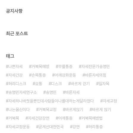
위한 밸런스 조절 시스템&#39; 이기 때문입니다.
**잃어버린 자세건강을 찾아서 ** 과학기술의 ..
공지사항
최근 포스트
태그
나쁜자세
거북목예방
무릎통증
자세전문가송영민
자세건강
손목통증
어깨강화운동
바른자세의힘
허리디스크
요통
디스크
바르게 걷기
일자목
송영민자세연구소
송영민
바른자세
자세하나바꿨을뿐인데사람들이나를대하는게달라졌다
자세교정
나는몸신이다
거북목교정
바르게앉기
바르게 앉기
거북목
자세건강강연
어깨통증
거북목예방법
자세교정운동
곧게선대한민국
강연
허리통증