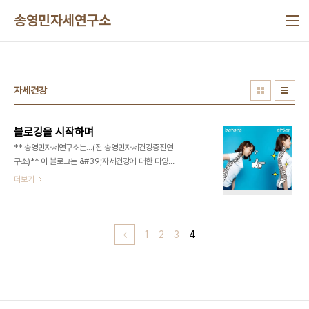
본문 바로가기
송영민자세연구소
자세건강
블로깅을 시작하며
** 송영민자세연구소는...(전 송영민자세건강증진연
구소)** 이 블로그는 &#39;자세건강에 대한 다양한
정보를 담은 블로그&#39;입니다. 대한민국의 모든
더보기
국민들의 자세를 바르게 하고자 태어난 이 블로그는
자세건강과 관련된 다양하고 재밌는 이야기들을 통
해 네티즌들에게 다가설 것입니다 *자세건강은 우리
모두의 건강요인입니다. * 자세건강은 다음의 두가지
1
2
3
4
가정이 현실화되지 않는 이상 _&#39;지구를 떠나
화성에서 살거나&#39; &#39;다시금 두발이 아닌
네발로 걷기 시작한다면&#39;_ 반드시 우리가 바르
게 만들어가야 할 건강요인입니다 자세는 &#39;우
리 몸이 중력에 저항하여 직립하며 움직임을 만들기