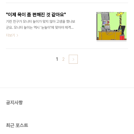
의학과를 졸업하고 가톨릭대학교 보건학 석사를 취
목을 같은 증상으로 여기는 경우가 있는데요. 오늘은
득해 현재 삼성전자 화성캠퍼스 근골격 예방운동센
일자**목과 거북목의 차이점에 대해서 이야기해보겠
터 팀장으..
"이제 목이 좀 편해진 것 같아요"
습니다.** 일자목은 경추 곡선의 관점에서 이야기합
기린 친구가 모니터 높이가 맞지 않아 고생을 했나보
니다. 목의 곡선이 잘 유지되는가 아닌가가 기준이 되
군요. 모니터 높이는 역시 '눈높이'에 맞아야 제격입
지요. 곡선이 너무 없거나 반대로 꺽이게 되면 그 자
니다. 혹시 모니터가 눈높이보다 너무 낮게 있다면 기
더보기
체로 일자목이라고 이야기합니다. 목의 곡선이 일자
린 친구처럼 높여보세요. 목과 어깨가 한결 편해질 것
가 되었다고 해서 붙여진 이름입니다. 겉으로 보았을
입니다.
때 자세가 바르게 보여도 목 안에서 척추의 곡선이 일
자면 일자목이라고 진단합니다. 그래서 영어로도
1
2
Straigh..
공지사항
최근 포스트