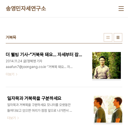
본문 바로가기
송영민자세연구소
거북목
더 웰빙 기사-“거북목 돼요… 자세부터 잡고 갑시다”
2014.11.24 글/정혜영 기자
aaafun7@joongang.co.kr “거북목 돼요… 자
세부터 잡고 갑시다” 삼성의 업무능률을 책임지는 국
더보기
내 1호 자세전문가 송영민 소장 지하철에서 항상 구
부정한 자세로 스마트폰을 하고, 목을 쭉 빼고 컴퓨터
작업을 하는 사람들. 이들의 자세는 거북이처럼 머리
가 앞으로 나와 있고 새우처럼 구부정하게 굽어 있다.
일자목과 거북목을 구분하세요
항상 목과 어깨통증, 허리통증을 호소한다. 운동을 하
일자목과 거북목을 구분하세요 모니터를 오랫동안
고 치료를 받아도 그때뿐이지 근본적으로 나아지지
들여다보고 있으면 머리가 점점 앞으로 나가면서 목
않는다. 이 모든 문제는 자세에서 비롯된다. 국내 1호
뒤나 어깨가 뻐근해 집니다. 그러다가 병원에 가서 엑
더보기
자세 전문가로 활동하면서 최근 『자세부터 잡고 갑시
스레이를 찍어보면 거북목이다 또는 일자목이다라는
다』라는 책을 출간한 송영민(34)씨. 경희대 스포츠
진단을 받습니다. 그래서 많은 분들이 일자목과 거북