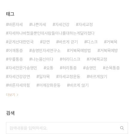
태그
바른자세
나쁜자세
자세건강
자세교정
자세하나바꿨을뿐인데사람들이나를대하는게달라졌다
곧게선대한민국
강연
바르게 걷기
디스크
거북목
어깨통증
송영민자세연구소
거북목예방법
거북목예방
무릎통증
나는몸신이다
허리디스크
거북목교정
자세전문가송영민
요통
허리통증
송영민
손목통증
자세건강강연
일자목
자세교정운동
바르게앉기
바른자세의힘
어깨강화운동
바르게 앉기
더보기
검색