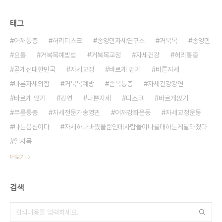
태그
어깨통증
허리디스크
송영민자세연구소
거북목
송영민
요통
거북목예방법
거북목교정
자세건강
허리통증
곧게선대한민국
자세교정
바르게 걷기
바른자세
바른자세의힘
거북목예방
손목통증
자세건강강연
바르게 앉기
강연
나쁜자세
디스크
바르게앉기
무릎통증
자세전문가송영민
어깨강화운동
자세교정운동
나는몸신이다
자세하나바꿨을뿐인데사람들이나를대하는게달라졌다
일자목
더보기
검색