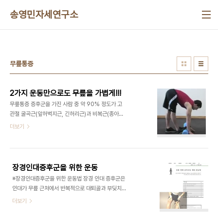
본문 바로가기
송영민자세연구소
무릎통증
2가지 운동만으로도 무릎을 가볍게!!!
무릎통증 증후군을 가진 사람 중 약 90% 정도가 고
관절 굴곡근(앞허벅지근, 긴허리근)과 비복근(종아리
근)의 과긴장으로 발생됩니다. 그러므로 이 근육들을
더보기
이완하고 스트레칭을 해주는 것이 무릎 통증을 예방
하는 핵심이라고 볼 수 있습니다. 자 그럼 두가지 운
동을 함께 해보실까요? 1.종아리-뒤허벅지 스트레칭
(Calf/Hamstring Stretching) 그림과 같이 선
장경인대증후군을 위한 운동
자세에서 계단이나 발받침 등을 이용하여 발끝을 세
※장경인대증후군을 위한 운동법 장경 인대 증후군은
워주세요. 무릎을 편 상태에서 허리를 접는다고 생각
인대가 무릎 근처에서 반복적으로 대퇴골과 부딪치
하고 배꼽을 허벅지쪽으로 붙이려고 노력합니다. (과
며 마찰을 일으켜 염증이 생기면서 발생합니다. 주요
더보기
하게 손을 뻗으려고 노력하지 않는 것이 좋습니다.)
원인은 달리기 또는 골반과 무릎, 발목과 관련하여 하
종아리와 뒤허벅지가 당기는 느낌을 받으며 이 상태
체 부정렬 때문에 일어날 수 있습니다. 장경인대 증후